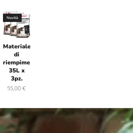
Novità
Materiale
di
riempimento
35L x
3pz.
55,00
€