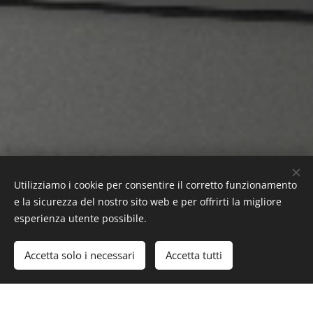
Un pianeta sano è il nostro bene
Utilizziamo i cookie per consentire il corretto funzionamento
più prezioso!
e la sicurezza del nostro sito web e per offrirti la migliore
esperienza utente possibile.
Aggiungi al carrello
Accetta solo i necessari
Accetta tutti