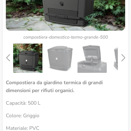
Compostiera da Giardino Biolan Thermo Grande 500
compostiera-domestico-termo-grande-500
Compostiera da Giardino Biolan Thermo Grande 500
Compostiera da Giardino Biolan Thermo Grande 500
Compostiera da giardino termica di grandi
dimensioni per rifiuti organici.
Capacità: 500 L
Colore
: Griggio
Materiale: PVC