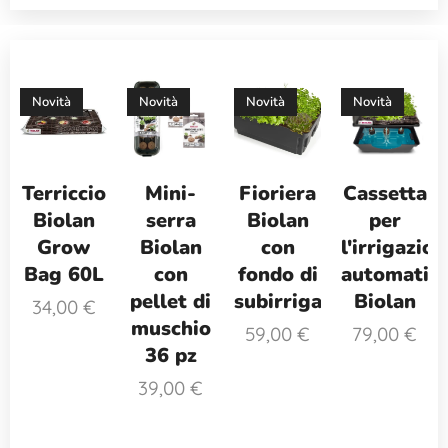
Novità
Novità
Novità
Novità
Terriccio
Mini-
Fioriera
Cassetta
Biolan
serra
Biolan
per
Grow
Biolan
con
l'irrigazio
Bag 60L
con
fondo di
automatic
pellet di
subirrigazione
Biolan
34,00
€
muschio
59,00
€
79,00
€
36 pz
39,00
€