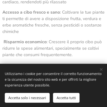
cardiaco, rendendoti più rilassato
Accesso a cibo fresco e sano
: Coltivare le tue piante
ti permette di avere a disposizione frutta, verdura e
erbe aromatiche fresche, senza pesticidi o sostanze
chimiche
Risparmio economico
: Crescere il proprio cibo può
ridurre le spese alimentari, specialmente se coltivi
piante che consumi frequentemente.
Utilizziamo i cookie per consentire il corretto funzionamento
e la sicurezza del nostro sito web e per offrirti la migliore
esperienza utente possibile.
© 2024 Tutti i diritti riservati
Accetta solo i necessari
Accetta tutti
Termini & Condizioni
Cookies