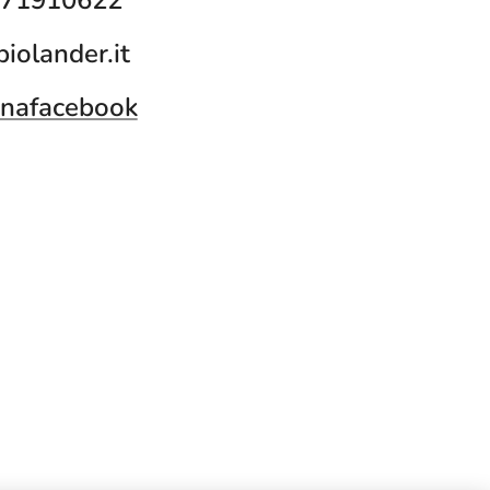
71910622
iolander.it
nafacebook