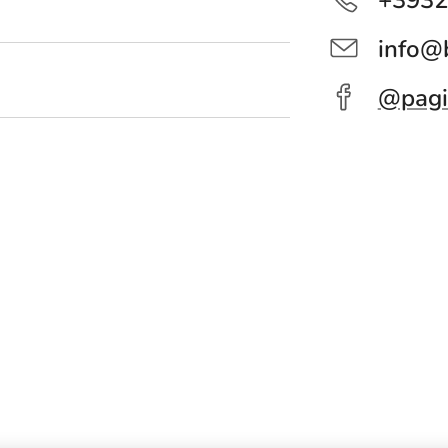
+3932
info@b
@pagi