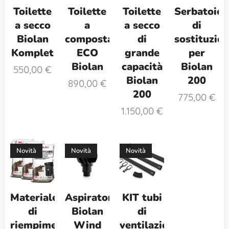
Toilette
Toilette
Toilette
Serbatoio
a secco
a
a secco
di
Biolan
compostaggio
di
sostituzio
Komplet
ECO
grande
per
Biolan
capacità
Biolan
550,00
€
Biolan
200
890,00
€
200
775,00
€
1.150,00
€
Novità
Novità
Novità
Materiale
Aspiratore
KIT tubi
di
Biolan
di
riempimento
Wind
ventilazione