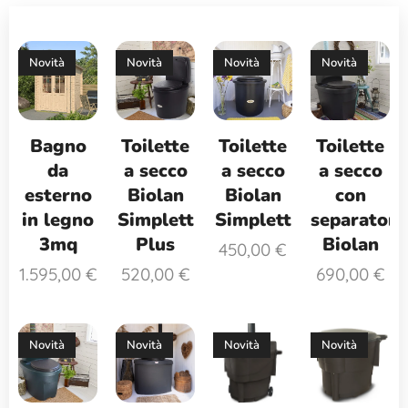
Novità
Novità
Novità
Novità
Bagno
Toilette
Toilette
Toilette
da
a secco
a secco
a secco
esterno
Biolan
Biolan
con
in legno
Simplett
Simplett
separatore
3mq
Plus
Biolan
450,00
€
1.595,00
€
520,00
€
690,00
€
Novità
Novità
Novità
Novità